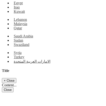
Egypt
Iraq
Kuwait
Lebanon
Malaysia
Qatar
Saudi Arabia
Sudan
Swaziland
Syria
Turkey
الامارات العربية المتحدة
Title
×
Close
Content...
Close