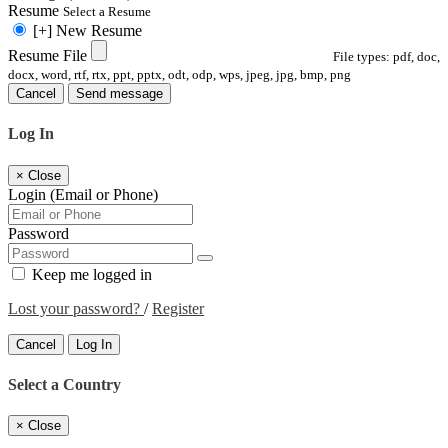
Resume
Select a Resume
[+] New Resume
Resume File
File types: pdf, doc,
docx, word, rtf, rtx, ppt, pptx, odt, odp, wps, jpeg, jpg, bmp, png
Cancel
Send message
Log In
×
Close
Login (Email or Phone)
Password
Keep me logged in
Lost your password?
/
Register
Cancel
Log In
Select a Country
×
Close