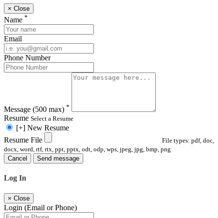
×
Close
*
Name
Email
Phone Number
*
Message
(500 max)
Resume
Select a Resume
[+] New Resume
Resume File
File types: pdf, doc,
docx, word, rtf, rtx, ppt, pptx, odt, odp, wps, jpeg, jpg, bmp, png
Cancel
Send message
Log In
×
Close
Login (Email or Phone)