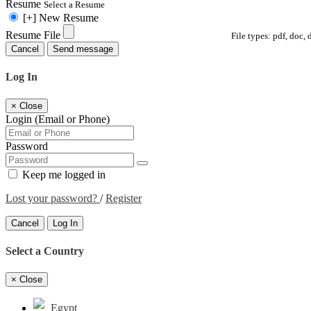
Resume
Select a Resume
[+] New Resume
Resume File
File types: pdf, doc, 
Cancel
Send message
Log In
×
Close
Login (Email or Phone)
Password
Keep me logged in
Lost your password?
/
Register
Cancel
Log In
Select a Country
×
Close
Egypt