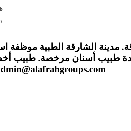
b
ws
. مدينة الشارقة الطبية موظفة اس
ة طبيب أسنان مرخصة. طبيب أخصا
25البريد الالكتروني: hradmin@alafrahgroups.com