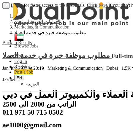
Login
for faster access to the best deals.
Click here
if you don't 
×
الامارات العربية المتحدة
Marketing & Communication
مطلوب موظفة خبرة في خدمة العملا
Back to Results
Browse Jobs
مطلوب موظفة خبرة في خدمة العملا
Full-tim
Blog
Log In
Register
Jan 4th, 2023 at 20:19
Marketing & Communication
Dubai
1.5K 
Post a Job
EN
Job Details
العربية
لعملاء والكمبيوتر العمل في دبي
الراتب من 2000 الى 2500
011 971 50 715 0502
ae1000@gmail.com