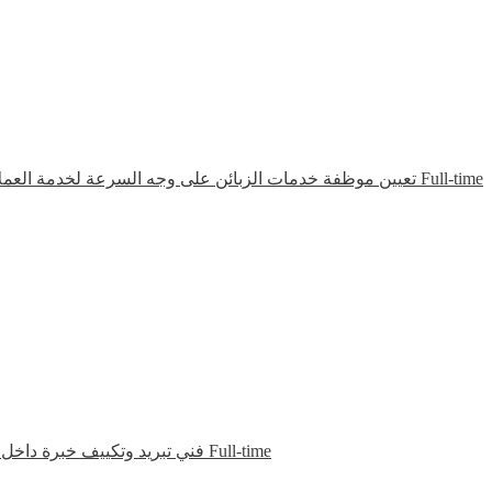
تعيين موظفة خدمات الزبائن على وجه السرعة لخدمة العم
Full-time
فني تبريد وتكييف خبرة داخل الد
Full-time