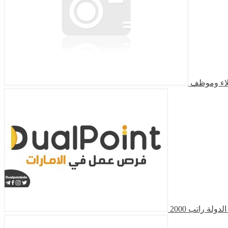
لاء وموظف
ولة راتب 2000