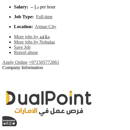
Salary:
-- د.إ per hour
Job Type:
Full-time
Location:
Ajman City
More jobs by حلاقة
More jobs by Nobalaa
Save Job
Report abuse
Apply Online
+971505772861
Company Information