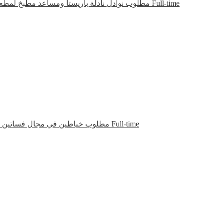
مطلوب نوادل نادلة باريستا ومساعد مطبخ لمطع
Full-time
مطلوب خياطين في مجال فساتين ا
Full-time