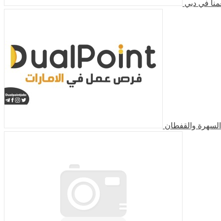
منا في دبي
لسهرة والقفطان