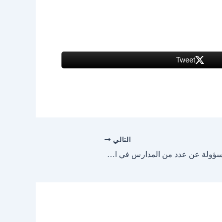
Tweet
التالي
تعلن مؤسسة فورتس التعليمية المسؤولة عن عدد من المدارس في الامارات عن فتح باب التوظيف للمعلمين ضمن الاختصاصات :