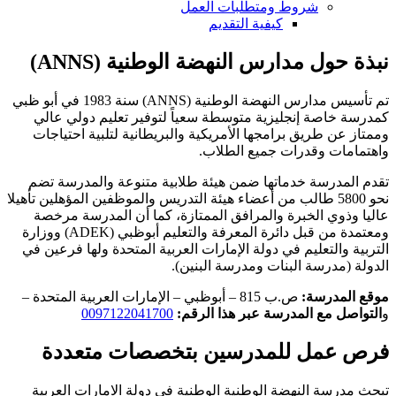
شروط ومتطلبات العمل
كيفية التقديم
نبذة حول مدارس النهضة الوطنية (ANNS)
تم تأسيس مدارس النهضة الوطنية (ANNS) سنة 1983 في أبو ظبي
كمدرسة خاصة إنجليزية متوسطة سعياً لتوفير تعليم دولي عالي
وممتاز عن طريق برامجها الأمريكية والبريطانية لتلبية احتياجات
واهتمامات وقدرات جميع الطلاب.
تقدم المدرسة خدماتها ضمن هيئة طلابية متنوعة والمدرسة تضم
نحو 5800 طالب من أعضاء هيئة التدريس والموظفين المؤهلين تأهيلا
عاليا وذوي الخبرة والمرافق الممتازة، كما أن المدرسة مرخصة
ومعتمدة من قبل دائرة المعرفة والتعليم أبوظبي (ADEK) ووزارة
التربية والتعليم في دولة الإمارات العربية المتحدة ولها فرعين في
الدولة (مدرسة البنات ومدرسة البنين).
موقع المدرسة:
ص.ب 815 – أبوظبي – الإمارات العربية المتحدة –
و
التواصل مع المدرسة عبر هذا الرقم:
0097122041700
فرص عمل للمدرسين بتخصصات متعددة
تبحث مدرسة النهضة الوطنية الوطنية في دولة الامارات العربية