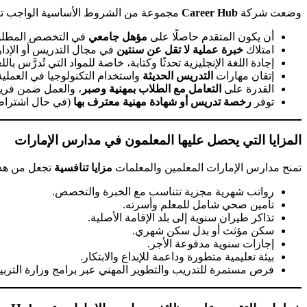
وضعت شركة
Career Hub
مجموعة من الشروط الأساسية الواجب توا
أن يكون المتقدم حاصلًا على
مؤهل جامعي
في التخصص المطلوب
امتلاك
خبرة عملية لا تقل عن سنتين
في مجال التدريس أو الإدار
إجادة اللغة الإنجليزية تحدثًا وكتابة، خاصة للمواد التي تُدرَّس باللغ
إتقان مهارات
التدريس الحديثة
واستخدام التكنولوجيا في العملية 
القدرة على
التعامل مع الطلاب بمهنية وصبر
، والعمل ضمن فريق
توفر
رخصة تدريس أو شهادة مهنية معترف بها
(في حال اشتراطها
المزايا التي يحصل عليها المعلمون في مدارس الإمارات
تمنح مدارس الإمارات المعلمين والمعلمات
مزايا تنافسية
تجعل من هذه 
رواتب شهرية مجزية تتناسب مع الخبرة والتخصص.
تأمين صحي شامل للمعلم وأسرته.
تذاكر طيران سنوية إلى بلد الإقامة الأصلية.
سكن مؤثث أو بدل سكن شهري.
إجازات سنوية مدفوعة الأجر.
بيئة تعليمية متطورة وداعمة للإبداع والابتكار.
فرص مستمرة للتدريب والتطوير المهني عبر برامج وزارة التربية 