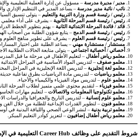
مدير / مديرة مدرسة
– مسؤول عن إدارة العملية التعليمية والإ
نائب / نائبة مدير مدرسة
– يساعد المدير في التنظيم الإداري وال
رئيس / رئيسة قسم وزارة التربية والتعليم
– يتولى تنسيق السياسا
رئيس / رئيسة قسم المرحلة الثانوية
– يشرف على أداء معلمي المر
قائد / قائدة المرحلة الابتدائية الثانية
– يهتم بتطوير الخطط الدراسي
رئيس / رئيسة قسم الدمج
– يتابع شؤون الطلبة من أصحاب الهم
رئيس / رئيسة قسم العلوم
– يشرف على تطوير مناهج العلوم وتط
مستشار / مستشارة مهني
– يساعد الطلبة على اختيار المسارات 
أخصائي / أخصائية اجتماعي
– يتولى متابعة الحالات الطلابية الاج
معلمو رياض أطفال
– لتعليم الأطفال في مرحلة ما قبل المدرسة 
معلمو صفوف
– لتدريس المواد الأساسية في المراحل الابتدائية و
معلمو لغة إنجليزية
– لتدريس اللغة الإنجليزية في المراحل المخت
معلمو رياضيات
– لتدريس مادة الرياضيات بطرق تفاعلية حديثة.
معلمو علوم
– لتدريس مواد الفيزياء والكيمياء والأحياء.
معلمو فيزياء
– لتقديم محتوى علمي متميز لطلاب المرحلة الثانو
معلمو تكنولوجيا المعلومات والاتصالات
– لتعليم مهارات الحاسو
معلمو علوم إنسانية
– لتدريس التاريخ والجغرافيا والدراسات الا
معلمو فنون
– لتطوير القدرات الإبداعية للطلبة من خلال الفن 
معلمو تربية بدنية
– لنشر الوعي الصحي واللياقة البدنية في أوس
معلمو رياض أطفال إضافيون
– لتعزيز كوادر التعليم المبكر.
شروط التقديم على وظائف Career Hub التعليمية في الإمارات