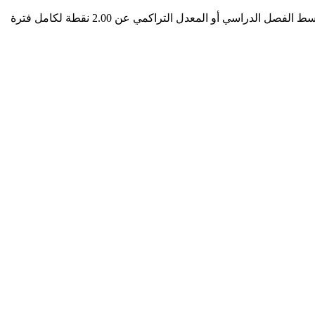
يحق لكل طالب مبتعث الحصول على تذكرة ذهاب فقط بعد إكمال نصف إجمالي عدد ساعات التخصص التي يدرسها بشرط ألا يقل متوسط ​​الفصل الدراسي أو المعدل التراكمي عن 2.00 نقطة لكامل فترة