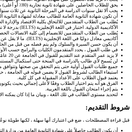
يحق للطلاب الحاصلين على شهادة ثانوية تجارية (80٪ أو أعلى) من مدارس أو معاهد معترف بها التقدم للالتحاق بكلية الاقتصاد والإدارة.
يجب ألا تقل سنوات الدراسة في المرحلة الثانوية عن ثلاث سنوا
أن تكون شهادة الثانوية العامة للطالب معادلة لشهادة الثانوية ال
الأكاديمية الدولية. اختبار في اللغة الإنجليزية (IELTS) بدرجة لا تقل عن (5.0) ، ولم يمر أكثر من عامين على تاريخ صدوره.
أكاديمي معادل دوليًا في اللغة الإنجليزية (IELTS). ما لا يقل عن (4.5) شريطة أن لا يزيد عن سنتين على صدوره.
أن يكون حسن السيرة والسلوك ولم يتم فصله من قبل من الجامعة 
في طلب القبول ، يحدد المتقدمون الكليات والبرامج حسب الأول
لا يزيد عمر المتقدم عند التقديم للقبول في الجامعة عن 20 عامًا.
لن يُسمح لأي طالب بالدراسة في المنحة حتى استكمال المستند
جميع طلبات القبول أولية حتى يتم التحقق من صحتها وتتوافق م
استيفاء الطالب لشروط القبول لا يضمن قبوله في الجامعة ، حيث
يعتمد قبول الطلاب على الأعداد المقبولة في كل كلية.
الفرق هو أنه يتم اختيار الطلاب وفقًا لأعلى إجمالي بحيث يكونو
يتم إجراء امتحان القبول باللغة العربية.
لتحديد مستوى الطالب في تلك اللغة ، وبيان ما إذا كان يمكنه الا
شروط التقديم
:
قبل قراءة المصطلحات ، ضع في اعتبارك أنها سهلة ، لكنها طويلة نوعًا 
أن يكون الطالب حاصلاً على شهادة الثانوية العامة من وزارة الترب