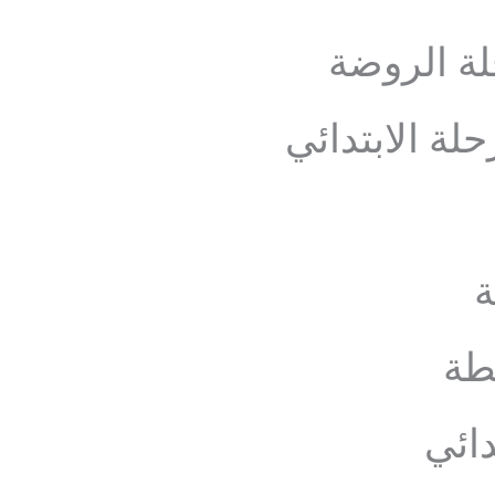
ة الروضة
ة الابتدائي
ة
طة
دائي