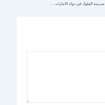
فرص عمل للمدرسين اعلنت علنها مدرسة الملوك في دولة الامارات ضمن التخصصات التالية :