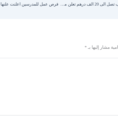
للانضمام بشكل فوري وعاجل وبرواتب تصل الى 20 الف درهم تعلن مؤسسة بو خاطر التعليمية
مية مشار إليها بـ
*