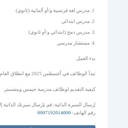
مدرس لغة فرنسية و/أو ألمانية (ثانوي)
مدرس ابتدائي
مدرس دمج (ابتدائي و/أو ثانوي)
مستشار مدرسي
بدء العمل
تبدأ الوظائف في أغسطس 2025 مع انطلاق العام الدراسي الجديد.
كيفية التقديم لوظائف مدرسة جيمس وينشستر
إرسال السيرة الذاتية: قم بإرسال سيرتك الذاتية إلى البريد الإلكتروني careers_wsd@gemsedu.com، مع كتابة
رقم الهاتف:
0097192014000