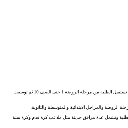
مدرسة بيس الدولية هي إحدى المدارس الهندية المميزة على مستوى الشارقة، وقد تم تأسيسها في منطقة مويلح التجارية سنة 2016، وكانت تستقبل الطلبة من مرحلة الروضة 1 حتى الصف 10 ثم توسعت
بـ 177 مدرس و22 معلم مساعد من أجل توفير تعليم مميز للطلبة وتشمل عدة مرافق حديثة مثل ملاعب كرة قدم وكرة سلة