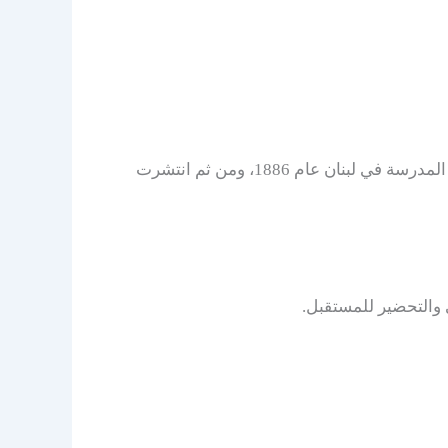
مدرسة الشويفات هي شبكة مدارس دولية تتبع نظام سابيس التعليمي، وتشتهر بتعليمها الصارم والمنهجي، وقد بدأت المدرسة في لبنان عام 1886، ومن ثم انتشرت