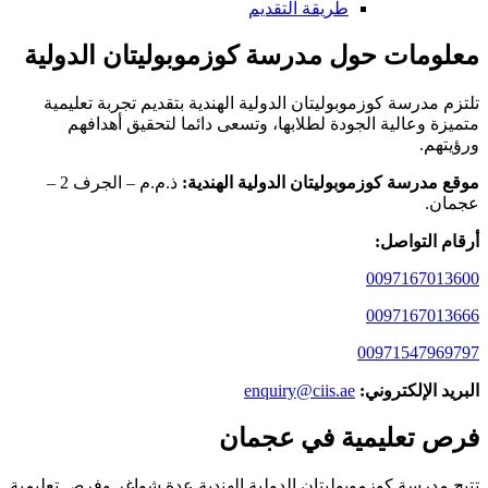
طريقة التقديم
معلومات حول مدرسة كوزموبوليتان الدولية
تلتزم مدرسة كوزموبوليتان الدولية الهندية بتقديم تجربة تعليمية
متميزة وعالية الجودة لطلابها، وتسعى دائما لتحقيق أهدافهم
ورؤيتهم.
موقع مدرسة كوزموبوليتان الدولية الهندية:
ذ.م.م – الجرف 2 –
عجمان.
أرقام التواصل:
0097167013600
0097167013666
00971547969797
البريد الإلكتروني:
enquiry@ciis.ae
فرص تعليمية في عجمان
تتيح مدرسة كوزموبوليتان الدولية الهندية عدة شواغر وفرص تعليمية