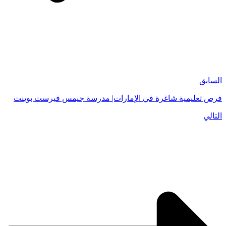
السابق
فرص تعليمية شاغرة في الإمارات| مدرسة جيمس فيرست بوينت
التالي