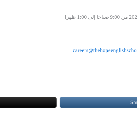
careers@thehopeenglishscho
Sh