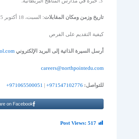
خبرة في مدارس المناهج البريطانية.
تاریخ وزمن ومكان المقابلات
: السبت، 18 أكتوبر 2025 من 9:00 صباحا إلى 1:00 ظهرا
كيفية التقديم على الفرص
أرسل السيرة الذاتية إلى البريد الإلكتروني
ol.com
careers@northpointedu.com
للتواصل:
971547102776+
|
971065500051+
are on Facebook
Post Views:
517