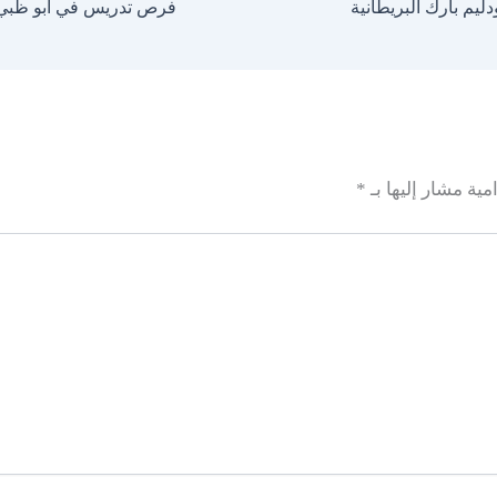
يم بارك البريطانية
فرص تدريس في أبو ظبي| 
مية مشار إليها بـ
*