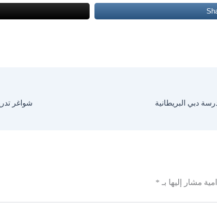
Sh
شواغر تدري
مية مشار إليها بـ
*