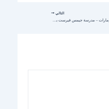
التالي
19 وظيفة تعليمية للمدرسين في الإمارات – مدرسة جيمس فيرست بوينت