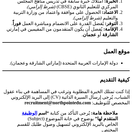
الخبرة:
امتلاك خبرة سابقة في تدريس مناهج المجلس
المركزي للتعليم الثانوي (CBSE)
(شرط إلزامي)
.
الاعتماد:
الحصول على موافقة واعتماد من وزارة التربية
والتعليم
(شرط إلزامي)
.
التوفر:
يُفضل القدرة على الانضمام ومباشرة العمل
فوراً
.
الإقامة:
يُفضل أن يكون المتقدمون من المقيمين في إمارتي
الشارقة
أو
عجمان
.
موقع العمل
دولة الإمارات العربية المتحدة (إماراتي الشارقة وعجمان).
كيفية التقديم
إذا كنت تمتلك الخبرة المطلوبة وترغب في المساهمة في بناء عقول
الشباب، يُرجى إرسال السيرة الذاتية (CV) إلى البريد الإلكتروني
المخصص للتوظيف:
recruitment@northpointedu.com
ملاحظة هامة:
يُرجى التأكد من كتابة
“اسم
الوظيفة
المتقدم لها”
بوضوح في خانة الموضوع (Subject)
الخاص بالبريد الإلكتروني لتسهيل وصول طلبك للقسم
المختص.