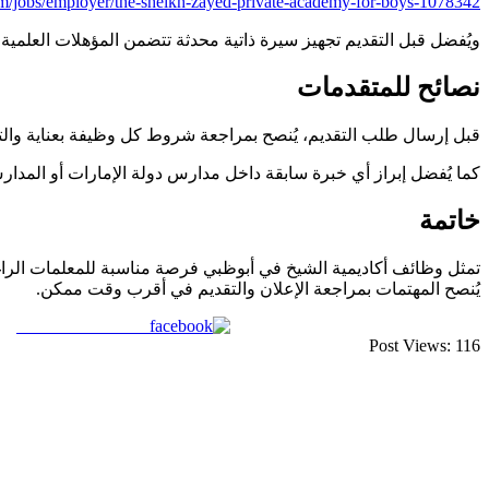
om/jobs/employer/the-sheikh-zayed-private-academy-for-boys-1078342
ويُفضل قبل التقديم تجهيز سيرة ذاتية محدثة تتضمن المؤهلات العلمية
نصائح للمتقدمات
قبل إرسال طلب التقديم، يُنصح بمراجعة شروط كل وظيفة بعناية والت
كما يُفضل إبراز أي خبرة سابقة داخل مدارس دولة الإمارات أو المدار
خاتمة
يُنصح المهتمات بمراجعة الإعلان والتقديم في أقرب وقت ممكن.
Share on Facebook
Post Views:
116