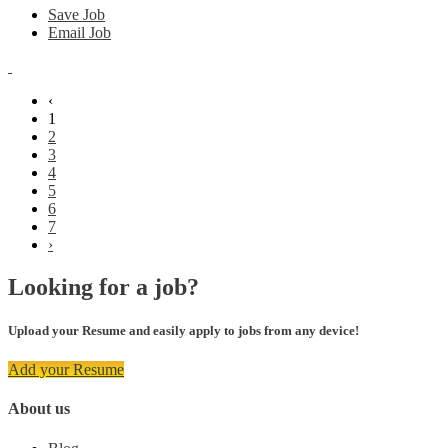
Save Job
Email Job
‹
1
2
3
4
5
6
7
›
Looking for a job?
Upload your Resume and easily apply to jobs from any device!
Add your Resume
About us