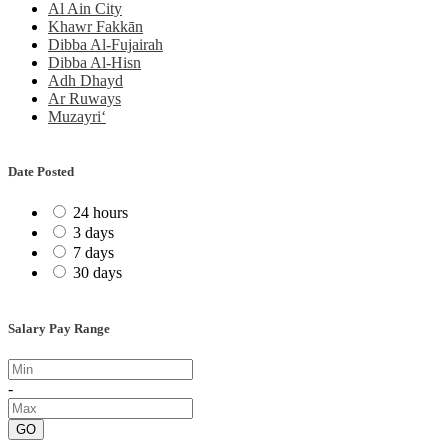
Al Ain City
Khawr Fakkān
Dibba Al-Fujairah
Dibba Al-Hisn
Adh Dhayd
Ar Ruways
Muzayri‘
Date Posted
24 hours
3 days
7 days
30 days
Salary Pay Range
-
GO