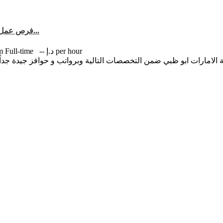
فرص عمل متاحة ضمن المدرسة الاسلامية الانجليزية في دولة الامارات ابو ظب...
-- د.إ per hour
Full-time
km