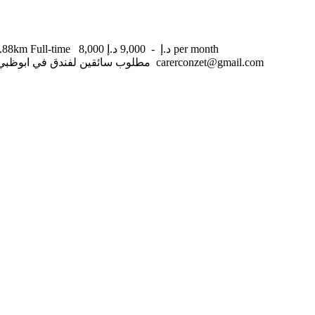
8,000 د.إ - 9,000 د.إ per month
Full-time
2.88km
مطلوب سائقين لفندق في ابوظبي راتب 8000 درهم وتوفير السكن التقديم من خلال البريد الالكتروني carerconzet@gmail.com