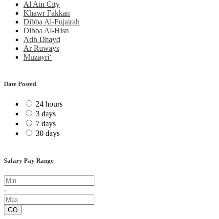
Al Ain City
Khawr Fakkān
Dibba Al-Fujairah
Dibba Al-Hisn
Adh Dhayd
Ar Ruways
Muzayri‘
Date Posted
24 hours
3 days
7 days
30 days
Salary Pay Range
-
GO