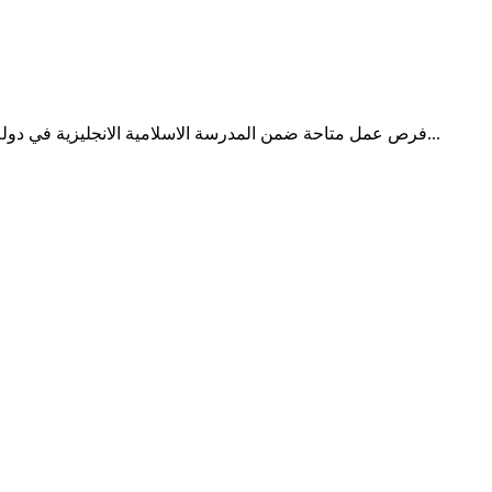
فرص عمل متاحة ضمن المدرسة الاسلامية الانجليزية في دولة الامارات ابو ظبي ضمن التخصصات التالية وبرواتب و حوافز جيدة جداً : - مدرسين إسلامي لغير العرب - مدرسين فنون - مدرسين رياض...