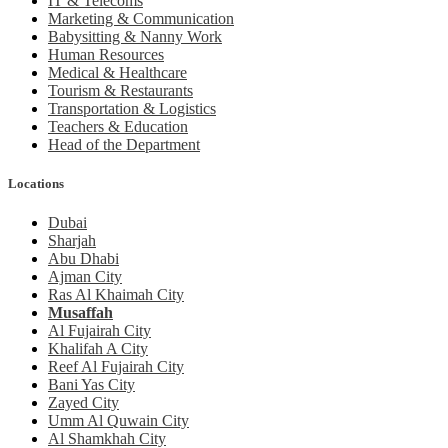
IT & Telecoms
Marketing & Communication
Babysitting & Nanny Work
Human Resources
Medical & Healthcare
Tourism & Restaurants
Transportation & Logistics
Teachers & Education
Head of the Department
Locations
Dubai
Sharjah
Abu Dhabi
Ajman City
Ras Al Khaimah City
Musaffah
Al Fujairah City
Khalifah A City
Reef Al Fujairah City
Bani Yas City
Zayed City
Umm Al Quwain City
Al Shamkhah City