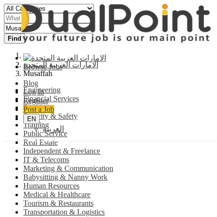
Find
الامارات العربية المتحدة
Browse Jobs
Musaffah
Blog
Engineering
Log In
Financial Services
Register
Banking
Post a Job
Security & Safety
EN
Training
العربية
Public Service
Real Estate
Independent & Freelance
IT & Telecoms
Marketing & Communication
Babysitting & Nanny Work
Human Resources
Medical & Healthcare
Tourism & Restaurants
Transportation & Logistics